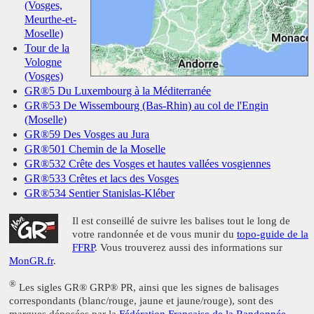
(Vosges,
Meurthe-et-
Moselle)
Tour de la
Vologne
(Vosges)
GR®5 Du Luxembourg à la Méditerranée
GR®53 De Wissembourg (Bas-Rhin) au col de l'Engin
(Moselle)
GR®59 Des Vosges au Jura
GR®501 Chemin de la Moselle
GR®532 Crête des Vosges et hautes vallées vosgiennes
GR®533 Crêtes et lacs des Vosges
GR®534 Sentier Stanislas-Kléber
Il est conseillé de suivre les balises tout le long de
votre randonnée et de vous munir du
topo-guide de la
FFRP
. Vous trouverez aussi des informations sur
MonGR.fr
.
®
Les sigles GR® GRP® PR, ainsi que les signes de balisages
correspondants (blanc/rouge, jaune et jaune/rouge), sont des
marques déposées par la
Fédération Française de la Randonnée