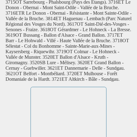
3715OT Sarrebourg - Phalsbourg (Pays des Étangs). 3716ET Le
Donon - Obernai - Mont Saint-Odile - Vallée de la Bruche.
3716ETR Le Donon - Obernai - Résistante - Mont Sainte-Odile -
Vallée de la Bruche. 3814ET Haguenau - Lembach (Parc Naturel
Régional des Vosges du Nord). 3617OT Saint-Dié-des-Vosges -
Senones - Fraize. 3618OT Gérardmer - Le Hohneck - La Bresse.
3619OT Bussang - Ballon d'Alsace - Grand Ballon. 3717ET
Barr - Le Hohwald - Villé - Haute Vallée de la Bruche. 3718OT
Sélestat - Col du Bonhomme - Sainte-Marie-aux-Mines -
Kaysersberg - Riquewihr. 3719OT Colmar - Le Hohneck -
Vallée de Munster. 3520ET Ballon d'Alsace - Kruth -
Giromagny. 3520SB Lure - Mélisey. 3620ET Grand Ballon -
Cernay - Guebwiller. 3621ET Dannemarie - Delle - Sundgau.
3621OT Belfort - Montbéliard. 3720ET Mulhouse - Forêt
Domaniale de la Hardt. 3721ET Altkirch - Bâle - Sundgau.