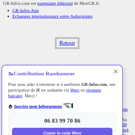
GR-Infos.com est
partenaire éditorial
de MonGR.fr.
GR-Infos App
Echanges internationaux entre Aubergistes
Retour
✕
🥾
Contribution Randonneur
Pour nous aider à entretenir et à améliorer
GR-Infos.com
, une
participation de
2€
est souhaitée via
Wero
ou
virement
bancaire
. Merci !
🏠
Inscrire mon hébergement
Ancien hôtel de villégiature avec un jardin au bord de l'Allier,
L'Etoile
Maison d'hôtes
se situe à
La Bastide-Puylaurent
entre la
Lozère
,
l'Ardèche et les
Cévennes
dans les montagnes du Sud de la France. Au
06 83 99 70 86
croisement des
GR®7
,
GR®70 Chemin Stevenson
,
GR®72
,
GR®700
Voie Régordane
,
GR®470
Sources et Gorges de l'Allier, GRP®
Cévenol
,
Copier le code Wero