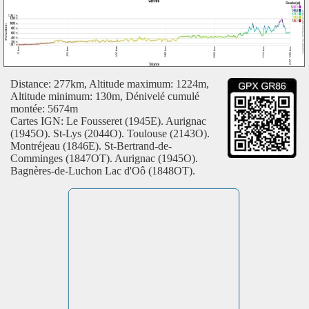
Distance: 277km, Altitude maximum: 1224m,
Altitude minimum: 130m, Dénivelé cumulé
montée: 5674m
Cartes IGN: Le Fousseret (1945E). Aurignac
(1945O). St-Lys (2044O). Toulouse (2143O).
Montréjeau (1846E). St-Bertrand-de-
Comminges (1847OT). Aurignac (1945O).
Bagnères-de-Luchon Lac d'Oô (1848OT).