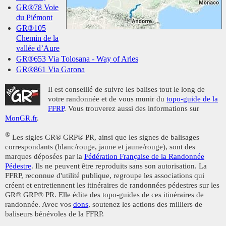
GR®78 Voie
du Piémont
GR®105
Chemin de la
vallée d’Aure
GR®653 Via Tolosana - Way of Arles
GR®861 Via Garona
Il est conseillé de suivre les balises tout le long de
votre randonnée et de vous munir du
topo-guide de la
FFRP
. Vous trouverez aussi des informations sur
MonGR.fr
.
®
Les sigles GR® GRP® PR, ainsi que les signes de balisages
correspondants (blanc/rouge, jaune et jaune/rouge), sont des
marques déposées par la
Fédération Française de la Randonnée
Pédestre
. Ils ne peuvent être reproduits sans son autorisation. La
FFRP, reconnue d'utilité publique, regroupe les associations qui
créent et entretiennent les itinéraires de randonnées pédestres sur les
GR® GRP® PR. Elle édite des topo-guides de ces itinéraires de
randonnée. Avec vos
dons
, soutenez les actions des milliers de
baliseurs bénévoles de la FFRP.